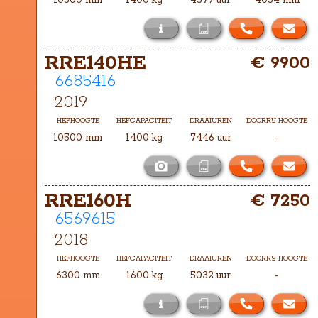
10500 mm
1400 kg
4579 uur
4054 mm
i
Het masttype bij deze RRE140HE is 
RRE140HE
€ 9900
TXHA-10500
6685416
2019
HEFHOOGTE
HEFCAPACITEIT
DRAAIUREN
DOORRIJ HOOGTE
10500 mm
1400 kg
7446 uur
-
RRE160H
€ 7250
6569615
2018
HEFHOOGTE
HEFCAPACITEIT
DRAAIUREN
DOORRIJ HOOGTE
6300 mm
1600 kg
5032 uur
-
i