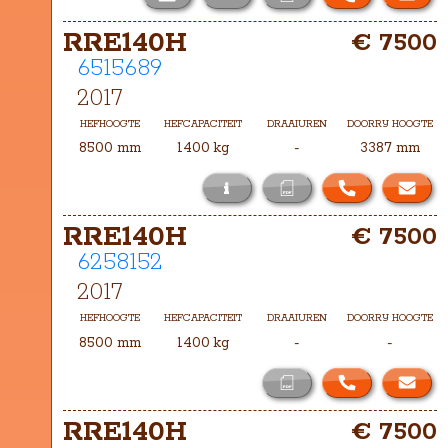
Het masttype bij deze RRE140H is 
RRE140H
€ 7500
TXH-8500
6515689
2017
HEFHOOGTE
HEFCAPACITEIT
DRAAIUREN
DOORRIJ HOOGTE
8500 mm
1400 kg
-
3387 mm
i
Het masttype bij deze RRE140H is 
RRE140H
€ 7500
TH-8500
6258152
2017
HEFHOOGTE
HEFCAPACITEIT
DRAAIUREN
DOORRIJ HOOGTE
8500 mm
1400 kg
-
-
RRE140H 
€ 7500