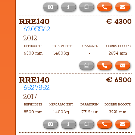
i
Het masttype bij deze RRE140 is 
RRE140
€ 4300
TXH-5700
6205562
2012
HEFHOOGTE
HEFCAPACITEIT
DRAAIUREN
DOORRIJ HOOGTE
6300 mm
1400 kg
-
2654 mm
RRE140
€ 6500
6527852
2017
HEFHOOGTE
HEFCAPACITEIT
DRAAIUREN
DOORRIJ HOOGTE
8500 mm
1400 kg
7712 uur
3221 mm
i
Het masttype bij deze RRE140 is 