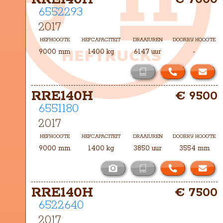
6552293
2017
HEFHOOGTE
HEFCAPACITEIT
DRAAIUREN
DOORRIJ HOOGTE
9000 mm
1400 kg
6147 uur
-
RRE140H
€ 9500
6551180
2017
HEFHOOGTE
HEFCAPACITEIT
DRAAIUREN
DOORRIJ HOOGTE
9000 mm
1400 kg
3850 uur
3554 mm
RRE140H
€ 7500
6522640
2017