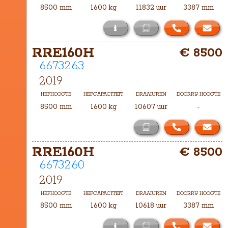
8500 mm
1600 kg
11832 uur
3387 mm
i
Het masttype bij deze RRE160H is 
RRE160H
€ 8500
TXHA-8500
6673263
2019
HEFHOOGTE
HEFCAPACITEIT
DRAAIUREN
DOORRIJ HOOGTE
8500 mm
1600 kg
10607 uur
-
RRE160H
€ 8500
6673260
2019
HEFHOOGTE
HEFCAPACITEIT
DRAAIUREN
DOORRIJ HOOGTE
8500 mm
1600 kg
10618 uur
3387 mm
i