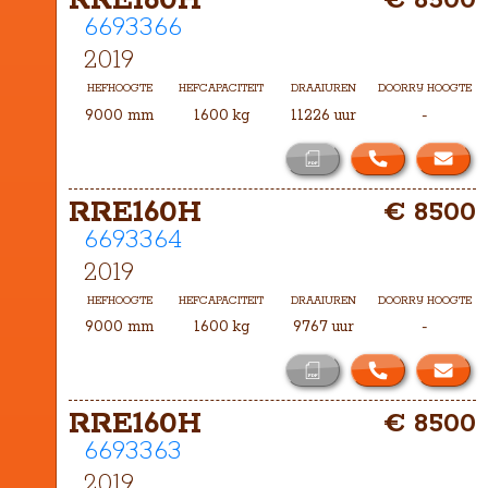
RRE160H
€ 8500
TXH-9000
6693366
2019
HEFHOOGTE
HEFCAPACITEIT
DRAAIUREN
DOORRIJ HOOGTE
9000 mm
1600 kg
11226 uur
-
RRE160H
€ 8500
6693364
2019
HEFHOOGTE
HEFCAPACITEIT
DRAAIUREN
DOORRIJ HOOGTE
9000 mm
1600 kg
9767 uur
-
RRE160H
€ 8500
6693363
2019