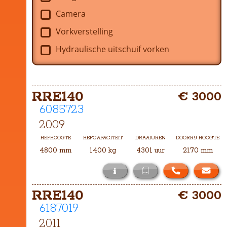
Camera
Vorkverstelling
Hydraulische uitschuif vorken
RRE140
€ 3000
6085723
2009
HEFHOOGTE
HEFCAPACITEIT
DRAAIUREN
DOORRIJ HOOGTE
4800 mm
1400 kg
4301 uur
2170 mm
i
Het masttype bij deze RRE140 is TH-
RRE140
€ 3000
4800
6187019
2011