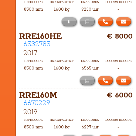
HEFHOOGTE
HEFCAPACITEIT
DRAAIUREN
DOORRIJ HOOGTE
8500 mm
1600 kg
9230 uur
-
i
Het masttype bij deze RRE160H is 
RRE160HE
€ 8000
TXHA-8500
6532785
2017
HEFHOOGTE
HEFCAPACITEIT
DRAAIUREN
DOORRIJ HOOGTE
8500 mm
1600 kg
6565 uur
-
RRE160M
€ 6000
6670229
2019
HEFHOOGTE
HEFCAPACITEIT
DRAAIUREN
DOORRIJ HOOGTE
8500 mm
1600 kg
6297 uur
-