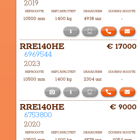
2019
HEFHOOGTE
HEFCAPACITEIT
DRAAIUREN
DOORRIJ HOOGTE
10500 mm
1400 kg
4938 uur
-
i
Het masttype bij deze RRE140H is 
RRE140HE
€ 17000
TXH-10500
6969544
2023
HEFHOOGTE
HEFCAPACITEIT
DRAAIUREN
DOORRIJ HOOGTE
10500 mm
1400 kg
2304 uur
-
i
Het masttype bij deze RRE140HE is 
RRE140HE
€ 9000
TXHA-10500
6753800
2020
HEFHOOGTE
HEFCAPACITEIT
DRAAIUREN
DOORRIJ HOOGTE