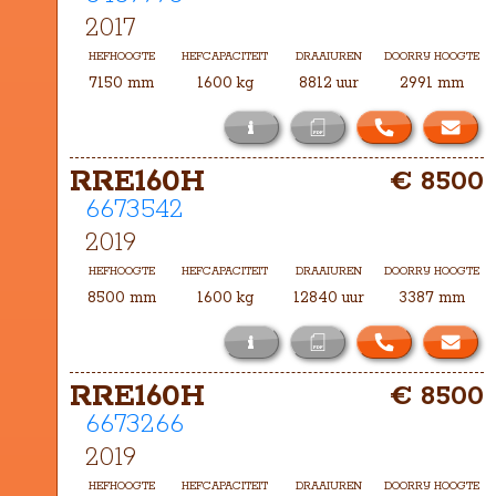
2017
HEFHOOGTE
HEFCAPACITEIT
DRAAIUREN
DOORRIJ HOOGTE
7150 mm
1600 kg
8812 uur
2991 mm
i
Het masttype bij deze RRE160E is 
RRE160H
€ 8500
TH-7150
6673542
2019
HEFHOOGTE
HEFCAPACITEIT
DRAAIUREN
DOORRIJ HOOGTE
8500 mm
1600 kg
12840 uur
3387 mm
i
Het masttype bij deze RRE160H is 3-
RRE160H
€ 8500
8500
6673266
2019
HEFHOOGTE
HEFCAPACITEIT
DRAAIUREN
DOORRIJ HOOGTE