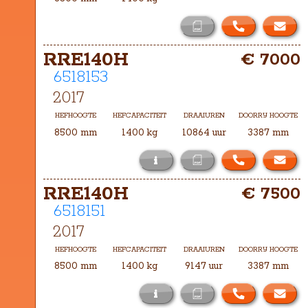
RRE140H
€ 7000
6518153
2017
HEFHOOGTE
HEFCAPACITEIT
DRAAIUREN
DOORRIJ HOOGTE
8500 mm
1400 kg
10864 uur
3387 mm
i
Het masttype bij deze RRE140H is 
RRE140H
€ 7500
TH-8500
6518151
2017
HEFHOOGTE
HEFCAPACITEIT
DRAAIUREN
DOORRIJ HOOGTE
8500 mm
1400 kg
9147 uur
3387 mm
i