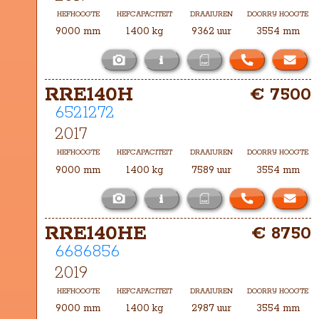
HEFHOOGTE
HEFCAPACITEIT
DRAAIUREN
DOORRIJ HOOGTE
9000 mm
1400 kg
9362 uur
3554 mm
i
Het masttype bij deze RRE140H is 
RRE140H
€ 7500
TH-9000
6521272
2017
HEFHOOGTE
HEFCAPACITEIT
DRAAIUREN
DOORRIJ HOOGTE
9000 mm
1400 kg
7589 uur
3554 mm
i
Het masttype bij deze RRE140H is 
RRE140HE
€ 8750
TH-9000
6686856
2019
HEFHOOGTE
HEFCAPACITEIT
DRAAIUREN
DOORRIJ HOOGTE
9000 mm
1400 kg
2987 uur
3554 mm