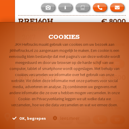
i
Het masttype bij deze RRE160H is 
RRE160H
€ 8000
TXH-9000
6542663
COOKIES
2017
JKH Heftrucks maakt gebruik van cookies om uw bezoek aan
HEFHOOGTE
HEFCAPACITEIT
DRAAIUREN
DOORRIJ HOOGTE
jkhheftrucks.nl zo aangenaam mogelijk te maken. Een cookie is een
9000 mm
1600 kg
10975 uur
-
eenvoudig klein bestandje dat met pagina’s van deze website wordt
meegestuurd en door uw browser op de harde schijf van uw
i
computer, tablet of smartphone wordt opgeslagen. Met behulp van
Het masttype bij deze RRE160H is 
cookies verzamelen we informatie over het gebruik van onze
RRE160HE
€ 8500
TXH-9000
website. We delen deze informatie met onze partners voor social
6632084
media, adverteren en analyse. Zij combineren uw gegevens met
2018
andere informatie die ze over u hebben mogen verzamelen. In onze
Cookie- en Privacyverklaring leggen we uit welke data we
HEFHOOGTE
HEFCAPACITEIT
DRAAIUREN
DOORRIJ HOOGTE
verzamelen, hoe we die data verzamelen en wat we ermee doen.
9000 mm
1600 kg
8263 uur
3554 mm
BEL ONS
SLUITEN
lees meer
OK, begrepen
i
|
|
DISCLAIMER
PRIVACY & COOKIES
SITEMAP
Het masttype bij deze RRE160HE is 