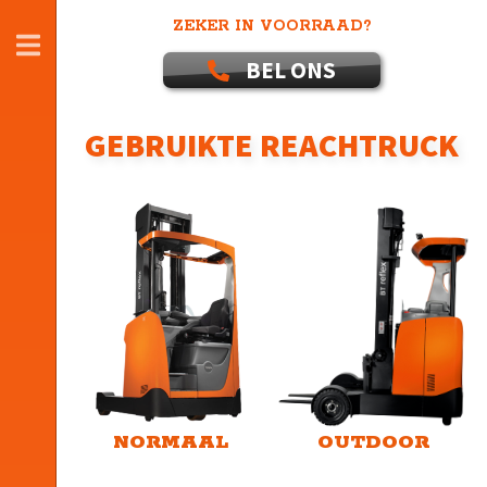
ZEKER IN VOORRAAD?
SLUITEN
BEL ONS
GEBRUIKTE REACHTRUCK
RRE 120M, RRE 140M, RRE 160M
RRE 140 - RRE 250
RRE 160R
RRB2
NORMAAL
OUTDOOR