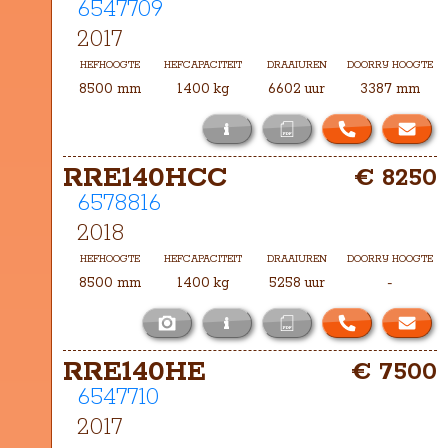
6547709
2017
HEFHOOGTE
HEFCAPACITEIT
DRAAIUREN
DOORRIJ HOOGTE
8500 mm
1400 kg
6602 uur
3387 mm
i
Het masttype bij deze RRE140H  is 
RRE140HCC
€ 8250
TXHA-8500
6578816
2018
HEFHOOGTE
HEFCAPACITEIT
DRAAIUREN
DOORRIJ HOOGTE
8500 mm
1400 kg
5258 uur
-
i
Het masttype bij deze RRE140HCC is 
RRE140HE
€ 7500
TH-8500
6547710
2017